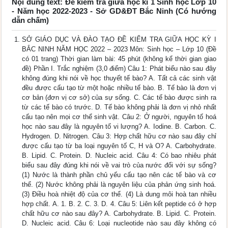
Nội dung text: Đề kiểm tra giữa học kì 1 Sinh học Lớp 10
- Năm học 2022-2023 - Sở GD&ĐT Bắc Ninh (Có hướng
dẫn chấm)
SỞ GIÁO DỤC VÀ ĐÀO TẠO ĐỀ KIỂM TRA GIỮA HỌC KỲ I
BẮC NINH NĂM HỌC 2022 – 2023 Môn: Sinh học – Lớp 10 (Đề
có 01 trang) Thời gian làm bài: 45 phút (không kể thời gian giao
đề) Phần I. Trắc nghiệm (3,0 điểm) Câu 1: Phát biểu nào sau đây
không đúng khi nói về học thuyết tế bào? A. Tất cả các sinh vật
đều được cấu tạo từ một hoặc nhiều tế bào. B. Tế bào là đơn vị
cơ bản (đơn vị cơ sở) của sự sống. C. Các tế bào được sinh ra
từ các tế bào có trước. D. Tế bào không phải là đơn vị nhỏ nhất
cấu tạo nên mọi cơ thể sinh vật. Câu 2: Ở người, nguyên tố hoá
học nào sau đây là nguyên tố vi lượng? A. Iodine. B. Carbon. C.
Hydrogen. D. Nitrogen. Câu 3: Hợp chất hữu cơ nào sau đây chỉ
được cấu tạo từ ba loại nguyên tố C, H và O? A. Carbohydrate.
B. Lipid. C. Protein. D. Nucleic acid. Câu 4: Có bao nhiêu phát
biểu sau đây đúng khi nói về vai trò của nước đối với sự sống?
(1) Nước là thành phần chủ yếu cấu tạo nên các tế bào và cơ
thể. (2) Nước không phải là nguyên liệu của phản ứng sinh hoá.
(3) Điều hoà nhiệt độ của cơ thể. (4) Là dung môi hoà tan nhiều
hợp chất. A. 1. B. 2. C. 3. D. 4. Câu 5: Liên kết peptide có ở hợp
chất hữu cơ nào sau đây? A. Carbohydrate. B. Lipid. C. Protein.
D. Nucleic acid. Câu 6: Loại nucleotide nào sau đây không có