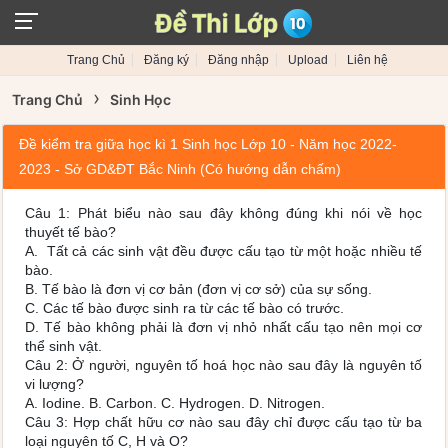
Trang Chủ
Đăng ký
Đăng nhập
Upload
Liên hệ
›
Trang Chủ
Sinh Học
Đề kiểm tra giữa học kì 1 Sinh học Lớp 10 - Năm học 2022-
2023 - Sở GD&ĐT Bắc Ninh (Có hướng dẫn chấm)
Câu 1: Phát biểu nào sau đây không đúng khi nói về học
thuyết tế bào?
A. Tất cả các sinh vật đều được cấu tạo từ một hoặc nhiều tế
bào.
B. Tế bào là đơn vị cơ bản (đơn vị cơ sở) của sự sống.
C. Các tế bào được sinh ra từ các tế bào có trước.
D. Tế bào không phải là đơn vị nhỏ nhất cấu tạo nên mọi cơ
thể sinh vật.
Câu 2: Ở người, nguyên tố hoá học nào sau đây là nguyên tố
vi lượng?
A. Iodine. B. Carbon. C. Hydrogen. D. Nitrogen.
Câu 3: Hợp chất hữu cơ nào sau đây chỉ được cấu tạo từ ba
loại nguyên tố C, H và O?