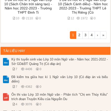
10 (Sách Chân trời sáng tạo) -
10 (Sách Cánh diều) - Năm học
Năm học 2022-2023 - Trường
2022-2023 - Trường THPT Lê
THPT Đinh Ti
Thị Riêng (Có
10
2110
0
12
1972
0
1
2
3
4
›
»
TÀI LIỆU HAY
Kỳ thi tuyển sinh vào Lớp 10 môn Ngữ văn - Năm học 2021-2022 -
Sở GD&ĐT Quảng Trị (Có đáp án)
7
4406
0
Đề kiểm tra giữa học kì 1 Ngữ văn Lớp 10 (Có đáp án và biểu
điểm)
7
4362
0
Ôn thi vào Lớp 10 môn Ngữ văn - Phân tích "Chị em Thúy Kiều"
trích đoạn Truyện Kiều của Nguyễn Du
4
3076
0