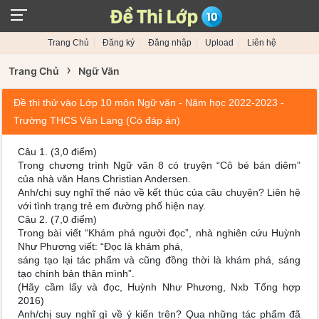
Trang Chủ
Đăng ký
Đăng nhập
Upload
Liên hệ
›
Trang Chủ
Ngữ Văn
Đề thi thử vào Lớp 10 môn Ngữ văn - Năm học 2022-2023 -
Trường THCS Văn Lang (Có đáp án)
Câu 1. (3,0 điểm)
Trong chương trình Ngữ văn 8 có truyện “Cô bé bán diêm”
của nhà văn Hans Christian Andersen.
Anh/chị suy nghĩ thế nào về kết thúc của câu chuyện? Liên hệ
với tình trạng trẻ em đường phố hiện nay.
Câu 2. (7,0 điểm)
Trong bài viết “Khám phá người đọc”, nhà nghiên cứu Huỳnh
Như Phương viết: “Đọc là khám phá,
sáng tạo lại tác phẩm và cũng đồng thời là khám phá, sáng
tạo chính bản thân mình”.
(Hãy cầm lấy và đọc, Huỳnh Như Phương, Nxb Tổng hợp
2016)
Anh/chị suy nghĩ gì về ý kiến trên? Qua những tác phẩm đã