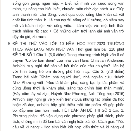
sống gọn gàng, ngăn nắp. + Biết nối mình với cuộc sống văn
minh, tự nâng cao hiểu biết, chuyên môn nhờ đọc sách. => Giúp
anh thanh niên chủ động, vượt qua cuộc sống khó khăn cả vật
chất lẫn tinh thần. b. Là con người sống có lí tưởng, có niềm say
mê và trách nhiệm với công việc. - Làm việc với một tinh thần
trách nhiệm rất cao: + Có những đêm trời lạnh giá anh vẫn trở
dậy đo gió, đo mưa.
ĐỀ THI THỬ VÀO LỚP 10 NĂM HỌC 2022-2023 TRƯỜNG
THCS VĂN LANG MÔN NGỮ VĂN Thời gian làm bài: 120 phút
ĐỀ THI SỐ 1 Câu 1. (3,0 điểm) Trong chương trình Ngữ văn 8 có
truyện “Cô bé bán diêm” của nhà văn Hans Christian Andersen.
Anh/chị suy nghĩ thế nào về kết thúc của câu chuyện? Liên hệ
với tình trạng trẻ em đường phố hiện nay. Câu 2. (7,0 điểm)
Trong bài viết “Khám phá người đọc”, nhà nghiên cứu Huỳnh
Như Phương viết: “Đọc là khám phá, sáng tạo lại tác phẩm và
cũng đồng thời là khám phá, sáng tạo chính bản thân mình”.
(Hãy cầm lấy và đọc, Huỳnh Như Phương, Nxb Tổng hợp 2016)
Anh/chị suy nghĩ gì về ý kiến trên? Qua những tác phẩm đã học
hoặc đã đọc, anh/chị hãy giới thiệu một tác phẩm đã góp phần
bồi đắp nên tâm hồn mình. HẾT ĐÁP ÁN ĐỀ THI SỐ 1 Câu 1.
Phương pháp: HS vận dụng các phương pháp giải thích, phân
tích, chứng minh để làm bài văn nghị luận xã hội. Cách giải: *Yêu
cầu về kĩ năng: - Học sinh biết kết hợp kiến thức và kĩ năng để