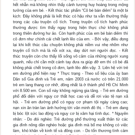
hết nhẵn mà không nhìn thấy cảnh tượng huy hoàng trong mộng
tưởng của em bé. - Kết thúc tác phẩm “Cô bé bán diêm” là một bi
kịch: Đây không phải là kết thúc có hậu như ta vẫn thường thấy
trong các câu truyện cổ tích. Trong truyện cổ tích hạnh phúc
thường được tìm thấy ngay trong hiện thực chứ không phải
trong thiên đường hư ảo. Còn hạnh phúc của em bé bán diêm thì
cô đơn như chính cái chết lạnh lẽo của em. - Bởi vậy, điều đọng
lại khi kết thúc câu chuyện không phải niềm vui nhẹ nhõm như
truyện cổ tích mà là nỗi xót xa, day dứt nơi người đọc. - Kết
thúc truyện còn cho thấy lối sống vô cảm của những người xung
quanh, nếu chỉ cần một cánh tay đưa ra giúp đỡ em thì cô bé đã
không phải chết trong cô đơn, lạnh lẽo đến vậy. 3. Liên hệ với trẻ
em đường phố hiện nay * Thực trạng - Theo số liệu của ủy ban
Dân số Gia đình và Trẻ em, năm 2003 cả nước có trên 21.000
trẻ em lang thang cơ nhỡ, đông nhất là ở thành phố Hồ Chí Minh
với 8.500 em. Con số này không ngừng gia tăng. - Trẻ em đường
phố đối diện với nguy cơ thất học cao và dễ rơi vào tệ nạn xã
hội. - Trẻ em đường phố có nguy cơ phạm tội ngày càng cao;
nạn xin ăn tràn lan ảnh hưởng tới văn minh đô thị. - Trẻ em đang
bị bóc lột sức lao động và nguy cơ bị xâm hại tình dục. * Nguyên
nhân: - Do đói nghèo: Trẻ đường phố thường xuất thân từ các
gia đình nông dân nghèo hoặc gia đình mà bố mẹ không có việc
làm, khó khăn về kinh tế và đông con. - Do tổn thương tình cảm