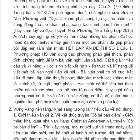
Anh/chị suy nghĩ thế nào về kết thúc của câu chuyện? Liên hệ
với tình trạng trẻ em đường phố hiện nay. Câu 2. (7,0 điểm)
Trong bài viết “Khám phá người đọc”, nhà nghiên cứu Huỳnh
Như Phương viết: “Đọc là khám phá, sáng tạo lại tác phẩm và
cũng đồng thời là khám phá, sáng tạo chính bản thân mình”.
(Hãy cầm lấy và đọc, Huỳnh Như Phương, Nxb Tổng hợp 2016)
Anh/chị suy nghĩ gì về ý kiến trên? Qua những tác phẩm đã học
hoặc đã đọc, anh/chị hãy giới thiệu một tác phẩm đã góp phần
bồi đắp nên tâm hồn mình. HẾT ĐÁP ÁN ĐỀ THI SỐ 1 Câu 1.
Phương pháp: HS vận dụng các phương pháp giải thích, phân
tích, chứng minh để làm bài văn nghị luận xã hội. Cách giải: *Yêu
cầu về kĩ năng: - Học sinh biết kết hợp kiến thức và kĩ năng để
viết một bài văn nghị luận xã hội. - Bài văn phải có bố cục, kết
cấu rõ ràng; lập luận thuyết phục; diễn đạt mạch lạc; không mắc
lỗi chính tả, từ ngữ, ngữ pháp. - Học sinh có thể làm bài theo
nhiều cách khác nhau; có thể bày tỏ quan điểm, suy nghĩ riêng
nhưng phải có lí lẽ và căn cứ xác đáng; có thái độ chân thành,
nghiêm túc, phù hợp với chuẩn mực đạo đức và pháp luật.
Vững vàng nền tảng, Khai sáng tương lai *Yêu cầu về nội dung:
1. Giới thiệu vấn đề 2. Về kết thúc truyện “Cô bé bán diêm” - Giới
thiệu khái quát nhà văn Hans Christian Andersen và truyện “Cô
bé bán diêm”. - Trời đầy nắng, mọi người vui vẻ trong ngày đầu
tiên của năm mới, em bé chết vì lạnh ở xó tường, đôi má hồng,
đôi môi đang mỉm cười. - Mọi người chỉ nhìn thấy bao diêm đã