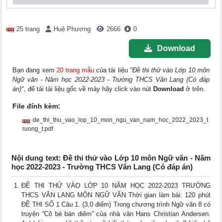
25 trang
Huệ Phương
2666
0
Download
Bạn đang xem
20 trang mẫu
của tài liệu
"Đề thi thử vào Lớp 10 môn
Ngữ văn - Năm học 2022-2023 - Trường THCS Văn Lang (Có đáp
án)"
, để tải tài liệu gốc về máy hãy click vào nút
Download
ở trên.
File đính kèm:
de_thi_thu_vao_lop_10_mon_ngu_van_nam_hoc_2022_2023_t
ruong_t.pdf
Nội dung text: Đề thi thử vào Lớp 10 môn Ngữ văn - Năm
học 2022-2023 - Trường THCS Văn Lang (Có đáp án)
ĐỀ THI THỬ VÀO LỚP 10 NĂM HỌC 2022-2023 TRƯỜNG
THCS VĂN LANG MÔN NGỮ VĂN Thời gian làm bài: 120 phút
ĐỀ THI SỐ 1 Câu 1. (3,0 điểm) Trong chương trình Ngữ văn 8 có
truyện “Cô bé bán diêm” của nhà văn Hans Christian Andersen.