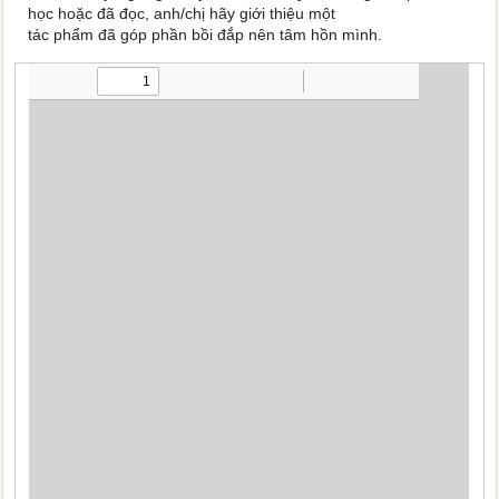
học hoặc đã đọc, anh/chị hãy giới thiệu một
tác phẩm đã góp phần bồi đắp nên tâm hồn mình.