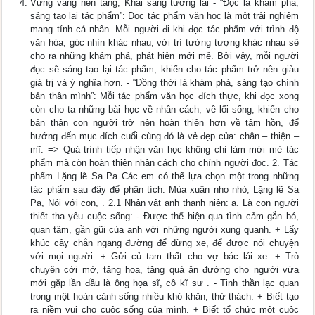
Vững vàng nền tảng, Khai sáng tương lai - “Đọc là khám phá,
sáng tạo lại tác phẩm”: Đọc tác phẩm văn học là một trải nghiệm
mang tính cá nhân. Mỗi người đi khi đọc tác phẩm với trình độ
văn hóa, góc nhìn khác nhau, với trí tưởng tượng khác nhau sẽ
cho ra những khám phá, phát hiện mới mẻ. Bởi vậy, mỗi người
đọc sẽ sáng tạo lại tác phẩm, khiến cho tác phẩm trở nên giàu
giá trị và ý nghĩa hơn. - “Đồng thời là khám phá, sáng tạo chính
bản thân mình”: Mỗi tác phẩm văn học đích thực, khi đọc xong
còn cho ta những bài học về nhân cách, về lối sống, khiến cho
bản thân con người trở nên hoàn thiện hơn về tâm hồn, để
hướng đến mục đích cuối cùng đó là vẻ đẹp của: chân – thiện –
mĩ. => Quá trình tiếp nhận văn học không chỉ làm mới mẻ tác
phẩm mà còn hoàn thiện nhân cách cho chính người đọc. 2. Tác
phẩm Lặng lẽ Sa Pa Các em có thể lựa chọn một trong những
tác phẩm sau đây để phân tích: Mùa xuân nho nhỏ, Lặng lẽ Sa
Pa, Nói với con, . 2.1 Nhân vật anh thanh niên: a. Là con người
thiết tha yêu cuộc sống: - Được thể hiện qua tình cảm gắn bó,
quan tâm, gần gũi của anh với những người xung quanh. + Lấy
khúc cây chắn ngang đường để dừng xe, để được nói chuyện
với mọi người. + Gửi củ tam thất cho vợ bác lái xe. + Trò
chuyện cởi mở, tặng hoa, tặng quà ăn đường cho người vừa
mới gặp lần đầu là ông họa sĩ, cô kĩ sư . - Tinh thần lạc quan
trong một hoàn cảnh sống nhiều khó khăn, thử thách: + Biết tạo
ra niềm vui cho cuộc sống của mình. + Biết tổ chức một cuộc