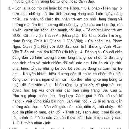
như: bị gia đình ruồng bỏ, từ chối hoặc đánh đập.
- Còn lại là do mồ côi hoặc bố mẹ li hôn. * Giải pháp - Hiện nay, ở
nước ta, những mái ấm tình thương đang xuất hiện ngày càng
nhiều, cá nhân, tổ chức thu nhận trẻ em cơ nhỡ, lang thang về
những mái ấm tình thương để nuôi dạy, giúp các em học tập, rèn
luyện, vươn lên sống lành mạnh, tốt đẹp. - Tổ chức: Làng trẻ em
SOS; Cô nhi viện Thánh An (Giáo phận Bùi Chu, Xuân Trường,
Nam Định); Chùa Kì Quang II (Gò Vấp); - Cá nhân: Mẹ Phạm
Ngọc Oanh (Hà Nội) với 800 đứa con tình thương: Anh Phạm
Việt Tuấn với mái ấm KOTO (Hà Nội); . 4. Đánh giá - Có cái nhìn
đúng đắn về hiện tượng trẻ em lang thang, cơ nhỡ, từ đó nâng
cao tình cảm và trách nhiệm đối với các em. Lên án và kịp thời
phát hiện, tố cáo những kẻ bóc lột sức lao động và xâm hại trẻ
em. - Khuyến khích, biểu dương các tổ chức cá nhân tiêu biểu
đồng thời lên án, ngăn chặn, xử lí kịp thời những kẻ núp bóng từ
thiện để làm việc xấu. - Nhân rộng sự giúp đỡ, để giúp các em
được học tập vui chơi như các bạn cùng trang lứa. Câu 2.
Phương pháp: phân tích, tổng hợp. Cách giải: * Yêu cầu về kĩ
năng: - Viết đúng kiểu bài nghị luận văn học. - Lý lẽ rõ ràng, dẫn
chứng xác thực. - Văn viết giàu cảm xúc, diễn đạt trôi chảy. - Bố
cục ba phần rõ ràng, cân đối. - Trình bày sạch đẹp; ít sai lỗi câu,
từ, chính tả. * Yêu cầu về kiến thức: đảm bảo được các ý sau:
1. Giải thích nhận định