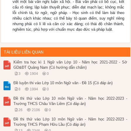
viết một bài văn nghị luận xã hội. - Bài văn phải có bố cục, kết
cấu rõ ràng; lập luận thuyết phục; diễn đạt mạch lạc; không mắc
lỗi chính tả, từ ngữ, ngữ pháp. - Học sinh có thể làm bài theo
nhiều cách khác nhau; có thể bày tỏ quan điểm, suy nghĩ riêng
nhưng phải có lí lẽ và căn cứ xác đáng; có thái độ chân thành,
nghiêm túc, phù hợp với chuẩn mực đạo đức và pháp luật.
TÀI LIỆU LIÊN QUAN
Kiểm tra học kì 1 Ngữ văn Lớp 10 - Năm học 2021-2022 - Sở
GD&ĐT Quảng Nam (Có hướng dẫn chấm)
3
1904
0
Đề luyện thi vào Lớp 10 môn Ngữ văn - Đề 15 (Có đáp án)
8
1994
0
Đề thi thử vào Lớp 10 môn Ngữ văn - Năm học 2022-2023 -
Trường THCS Châu Văn Liêm (Có đáp án)
26
2106
0
Đề thi thử vào Lớp 10 môn Ngữ văn - Năm học 2022-2023 -
Trường THCS Phạm Hữu Lầu (Có đáp án)
13
2346
0