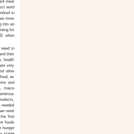
ant meal
rect word
worked in
 are more
g into an
nting for
 D. when
e need to
and their
s, health
are very
and other
 food, as
amins and
s, maize
generous
roducts,
he needed
s we need
he first
the foods
ur hunger
 a staple