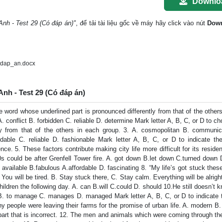
Downlo
Anh - Test 29 (Có đáp án)"
, để tải tài liệu gốc về máy hãy click vào nút
Dow
_dap_an.docx
Anh - Test 29 (Có đáp án)
word whose underlined part is pronounced differently from that of the other
A. conflict B. forbidden C. reliable D. determine Mark letter A, B, C, or D to c
ly from that of the others in each group. 3. A. cosmopolitan B. communic
rdable C. reliable D. fashionable Mark letter A, B, C, or D to indicate the
ce. 5. These factors contribute making city life more difficult for its residen
s could be after Grenfell Tower fire. A. got down B.let down C.turned down D
 available B.fabulous A.affordable D. fascinating 8. “My life’s got stuck thes
You will be tired. B. Stay stuck there, C. Stay calm. Everything will be alrigh
ildren the following day. A. can B.will C.could D. should 10.He still doesn’t
g B. to manage C. manages D. managed Mark letter A, B, C, or D to indicate 
people were leaving their farms for the promise of urban life. A. modern B.
e part that is incorrect. 12. The men and animals which were coming through th