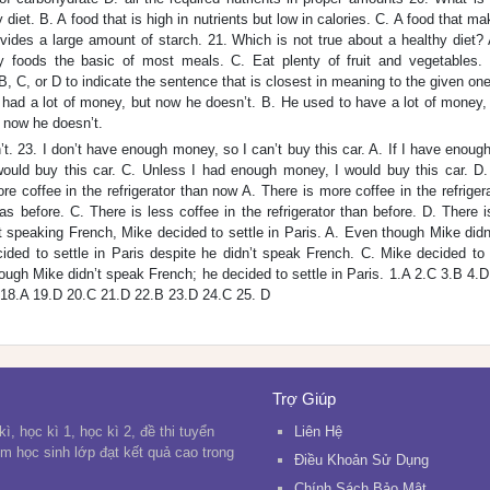
 diet. B. A food that is high in nutrients but low in calories. C. A food that m
rovides a large amount of starch. 21. Which is not true about a healthy diet?
 foods the basic of most meals. C. Eat plenty of fruit and vegetables. 
B, C, or D to indicate the sentence that is closest in meaning to the given on
 had a lot of money, but now he doesn’t. B. He used to have a lot of money,
 now he doesn’t.
t. 23. I don’t have enough money, so I can’t buy this car. A. If I have enou
 would buy this car. C. Unless I had enough money, I would buy this car. D. 
 coffee in the refrigerator than now A. There is more coffee in the refriger
as before. C. There is less coffee in the refrigerator than before. D. There i
 not speaking French, Mike decided to settle in Paris. A. Even though Mike did
ided to settle in Paris despite he didn’t speak French. C. Mike decided to 
hough Mike didn’t speak French; he decided to settle in Paris. 1.A 2.C 3.B 4.
 18.A 19.D 20.C 21.D 22.B 23.D 24.C 25. D
Trợ Giúp
ì, học kì 1, học kì 2, đề thi tuyển
Liên Hệ
em học sinh lớp đạt kết quả cao trong
Điều Khoản Sử Dụng
Chính Sách Bảo Mật