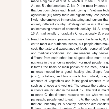
made a big cloud of dust. A. which B. made C. dust D.
A . not B . the breakfast C. it’s D. the most important
that best completes each blank. Living in Vietnam today
agriculture (15) today there are significantly less pe
likely tobe employed in manufacturing and tourism than 
entirely different country. Whileagriculture is still 
an increasing amount of economic activity. 14. A. com
16. A. traditionally B. gradually C. occasionally D. pres
Read the following passage and mark the letter A, B, C
eat to meet our nutritional needs, but people often make
cost, the taste and appearance of foods, personal food l
and medical conditions, etc. are reasons why people 
different from each other, but all good diets must be 
nutrients in the amounts needed. For most people, a go
it forms the basis or main portion of the meal, and a 
minerals needed for a good, healthy diet. Staple fo
(corn), potatoes, and foods made from wheat, rice, 
amounts of vegetables and fruits; good amounts of le
such as cheese and yoghurt. The greater the variety of
nutrients are included in the meal. 17. The text is mai
to make C. the different reasons we eat what we eat 
paragraph, people tend to eat ___. A. the foods they li
that are unhealthy 19. A healthy, balanced diet consist
B. large quantities of protein C. only a small amount 