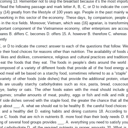
 coming 13. Remember not to skip the breakfast because it’s the most import
 Read the following passage and mark letter A, B, C, or D to indicate the cor
 (14) greatly from the lifestyle of 100 years ago. People in the past mainly 
opleworking in this sector of the economy. These days, by comparison, people
in the rice fields. Moreover, Vietnam, which was (16) agrarian, is transformin
an important component of the Vietnamese economy, other enterprises are accou
pares B. differs C. becomes D. offers 15. A. however B. therefore C. whereas
ently
, or D to indicate the correct answer to each of the questions that follow. W
 their food choices for reasons other than nutrition. The availability of foods 
ikes and dislikes, convenience, religious and cultural practices and tradition
eat the foods that they eat. The foods in people’s diets around the world 
composed of a variety of different foods that provide all of the food energy 
od meal will be based on a starchy food, sometimes referred to as a “staple”
variety of other foods (side dishes) that provide the additional protein, vit
ods are usually starchy carbohydrates such as rice, pasta, bread, couscou
rye, barley or oats. The other foods eaten with the meal should include 
gumes; smaller amounts of meat, poultry, eggs or fish and milk and milk p
 side dishes served with the staple food, the greater the chance that all t
nly about ___. A. what we should eat to be healthy B. the careful food choice
and a healthy diet D. eating habits and dining customs 18. According to t
ke C. foods that are rich in nutrients B. more food than their body needs D. 
ing of several food groups provides ___. A. everything you need to satisfy yo
of carbohydrate D. all the required nutrients in proper amounts 20. What is