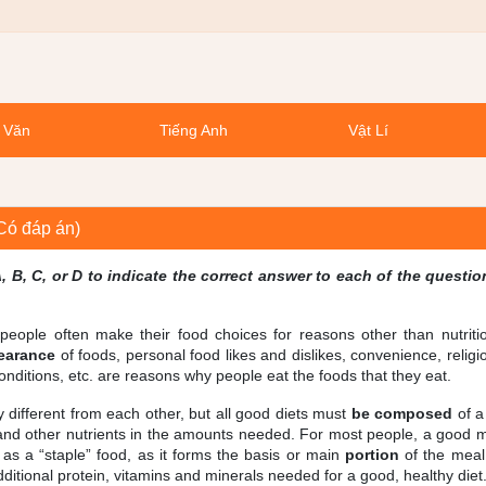
 Văn
Tiếng Anh
Vật Lí
(Có đáp án)
 B, C, or D to indicate the correct answer to each of the questio
people often make their food choices for reasons other than nutriti
earance
of foods, personal food likes and dislikes, convenience, relig
conditions, etc. are reasons why people eat the foods that they eat.
 different from each other, but all good diets must
be composed
of a
y and other nutrients in the amounts needed. For most people, a good m
as a “staple” food, as it forms the basis or main
portion
of the meal
additional protein, vitamins and minerals needed for a good, healthy diet