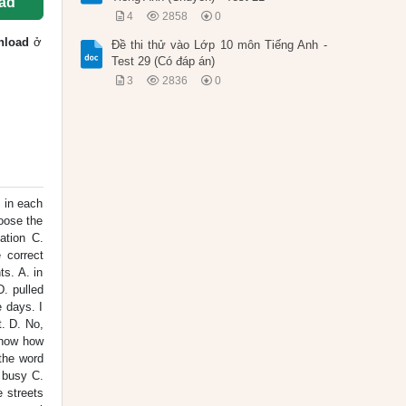
ad
4
2858
0
nload
ở
Đề thi thử vào Lớp 10 môn Tiếng Anh -
Test 29 (Có đáp án)
3
2836
0
s in each
hoose the
ation C.
 correct
ts. A. in
. pulled
e days. I
t. D. No,
 know how
the word
 busy C.
e streets