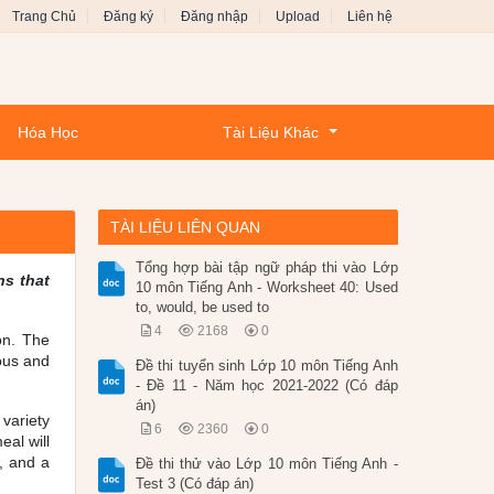
Trang Chủ
Đăng ký
Đăng nhập
Upload
Liên hệ
Hóa Học
Tài Liệu Khác
TÀI LIỆU LIÊN QUAN
Tổng hợp bài tập ngữ pháp thi vào Lớp
ns that
10 môn Tiếng Anh - Worksheet 40: Used
to, would, be used to
4
2168
0
on. The
ious and
Đề thi tuyển sinh Lớp 10 môn Tiếng Anh
- Đề 11 - Năm học 2021-2022 (Có đáp
án)
 variety
6
2360
0
eal will
, and a
Đề thi thử vào Lớp 10 môn Tiếng Anh -
.
Test 3 (Có đáp án)