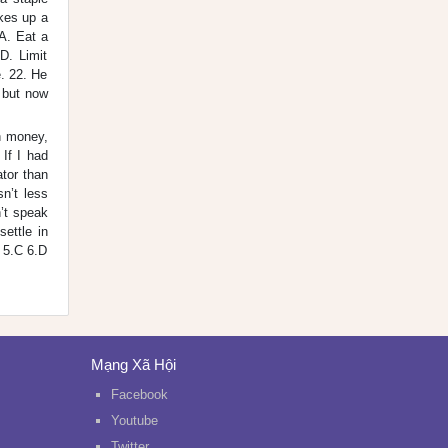
akes up a
 A. Eat a
D. Limit
e. 22. He
 but now
gh money,
If I had
ator than
sn’t less
n’t speak
settle in
D 5.C 6.D
Mạng Xã Hội
Facebook
Youtube
Twitter