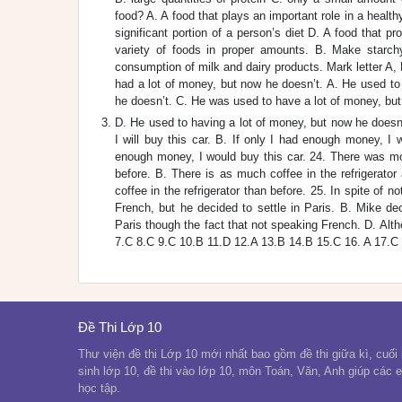
food? A. A food that plays an important role in a healthy
significant portion of a person’s diet D. A food that p
variety of foods in proper amounts. B. Make starchy
consumption of milk and dairy products. Mark letter A, 
had a lot of money, but now he doesn’t. A. He used to
he doesn’t. C. He was used to have a lot of money, but
D. He used to having a lot of money, but now he doesn’
I will buy this car. B. If only I had enough money, I
enough money, I would buy this car. 24. There was more
before. B. There is as much coffee in the refrigerator 
coffee in the refrigerator than before. 25. In spite of
French, but he decided to settle in Paris. B. Mike dec
Paris though the fact that not speaking French. D. Alt
7.C 8.C 9.C 10.B 11.D 12.A 13.B 14.B 15.C 16. A 17.C
Đề Thi Lớp 10
Thư viện đề thi Lớp 10 mới nhất bao gồm đề thi giữa kì, cuối k
sinh lớp 10, đề thi vào lớp 10, môn Toán, Văn, Anh giúp các 
học tập.