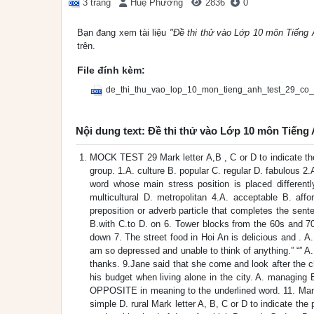
3 trang
Huệ Phương
2836
0
Bạn đang xem tài liệu
"Đề thi thử vào Lớp 10 môn Tiếng 
trên.
File đính kèm:
de_thi_thu_vao_lop_10_mon_tieng_anh_test_29_co
Nội dung text: Đề thi thử vào Lớp 10 môn Tiếng 
MOCK TEST 29 Mark letter A,B , C or D to indicate the 
group. 1.A. culture B. popular C. regular D. fabulous 2.
word whose main stress position is placed different
multicultural D. metropolitan 4.A. acceptable B. affo
preposition or adverb particle that completes the senten
B.with C.to D. on 6. Tower blocks from the 60s and 70
down 7. The street food in Hoi An is delicious and . A.
am so depressed and unable to think of anything.” “” A. 
thanks. 9.Jane said that she come and look after the ch
his budget when living alone in the city. A. managin
OPPOSITE in meaning to the underlined word. 11. Many 
simple D. rural Mark letter A, B, C or D to indicate th