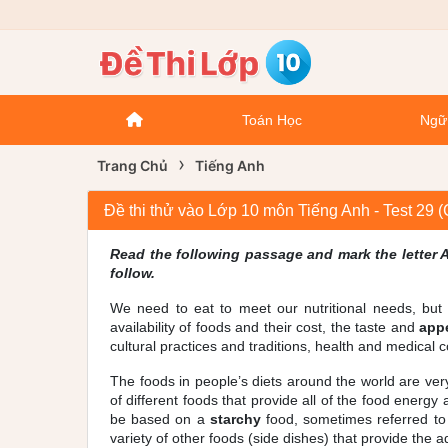
Toán Học
Ngữ
›
Trang Chủ
Tiếng Anh
Đề thi thử vào Lớp 10 môn Tiếng Anh - Test 29 
Read the following passage and mark the letter A,
follow.
We need to eat to meet our nutritional needs, but 
availability of foods and their cost, the taste and
app
cultural practices and traditions, health and medical 
The foods in people’s diets around the world are very
of different foods that provide all of the food energ
be based on a
starchy
food, sometimes referred to 
variety of other foods (side dishes) that provide the 