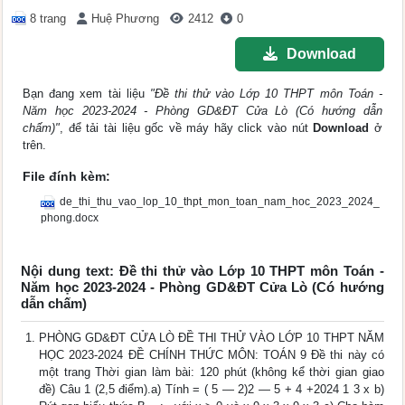
8 trang
Huệ Phương
2412
0
Download
Bạn đang xem tài liệu
"Đề thi thử vào Lớp 10 THPT môn Toán -
Năm học 2023-2024 - Phòng GD&ĐT Cửa Lò (Có hướng dẫn
chấm)"
, để tải tài liệu gốc về máy hãy click vào nút
Download
ở
trên.
File đính kèm:
de_thi_thu_vao_lop_10_thpt_mon_toan_nam_hoc_2023_2024_
phong.docx
Nội dung text: Đề thi thử vào Lớp 10 THPT môn Toán -
Năm học 2023-2024 - Phòng GD&ĐT Cửa Lò (Có hướng
dẫn chấm)
PHÒNG GD&ĐT CỬA LÒ ĐỀ THI THỬ VÀO LỚP 10 THPT NĂM
HỌC 2023-2024 ĐỀ CHÍNH THỨC MÔN: TOÁN 9 Đề thi này có
một trang Thời gian làm bài: 120 phút (không kể thời gian giao
đề) Câu 1 (2,5 điểm).a) Tính = ( 5 ― 2)2 ― 5 + 4 +2024 1 3 x b)