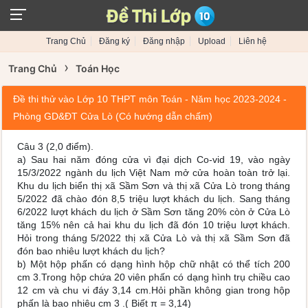
Trang Chủ
Đăng ký
Đăng nhập
Upload
Liên hệ
›
Trang Chủ
Toán Học
Đề thi thử vào Lớp 10 THPT môn Toán - Năm học 2023-2024 -
Phòng GD&ĐT Cửa Lò (Có hướng dẫn chấm)
Câu 3 (2,0 điểm).
a) Sau hai năm đóng cửa vì đại dịch Co-vid 19, vào ngày
15/3/2022 ngành du lịch Việt Nam mở cửa hoàn toàn trở lại.
Khu du lịch biển thị xã Sầm Sơn và thị xã Cửa Lò trong tháng
5/2022 đã chào đón 8,5 triệu lượt khách du lịch. Sang tháng
6/2022 lượt khách du lịch ở Sầm Sơn tăng 20% còn ở Cửa Lò
tăng 15% nên cả hai khu du lịch đã đón 10 triệu lượt khách.
Hỏi trong tháng 5/2022 thị xã Cửa Lò và thị xã Sầm Sơn đã
đón bao nhiêu lượt khách du lịch?
b) Một hộp phấn có dạng hình hộp chữ nhật có thể tích 200
cm 3.Trong hộp chứa 20 viên phấn có dạng hình trụ chiều cao
12 cm và chu vi đáy 3,14 cm.Hỏi phần không gian trong hộp
phấn là bao nhiêu cm 3 .( Biết π = 3,14)