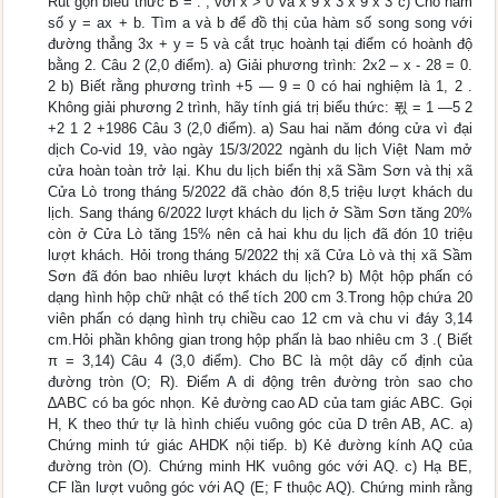
Rút gọn biểu thức B = : , với x > 0 và x 9 x 3 x 9 x 3 c) Cho hàm
số y = ax + b. Tìm a và b để đồ thị của hàm số song song với
đường thẳng 3x + y = 5 và cắt trục hoành tại điểm có hoành độ
bằng 2. Câu 2 (2,0 điểm). a) Giải phương trình: 2x2 – x - 28 = 0.
2 b) Biết rằng phương trình +5 ― 9 = 0 có hai nghiệm là 1, 2 .
Không giải phương 2 trình, hãy tính giá trị biểu thức: 푃 = 1 ―5 2
+2 1 2 +1986 Câu 3 (2,0 điểm). a) Sau hai năm đóng cửa vì đại
dịch Co-vid 19, vào ngày 15/3/2022 ngành du lịch Việt Nam mở
cửa hoàn toàn trở lại. Khu du lịch biển thị xã Sầm Sơn và thị xã
Cửa Lò trong tháng 5/2022 đã chào đón 8,5 triệu lượt khách du
lịch. Sang tháng 6/2022 lượt khách du lịch ở Sầm Sơn tăng 20%
còn ở Cửa Lò tăng 15% nên cả hai khu du lịch đã đón 10 triệu
lượt khách. Hỏi trong tháng 5/2022 thị xã Cửa Lò và thị xã Sầm
Sơn đã đón bao nhiêu lượt khách du lịch? b) Một hộp phấn có
dạng hình hộp chữ nhật có thể tích 200 cm 3.Trong hộp chứa 20
viên phấn có dạng hình trụ chiều cao 12 cm và chu vi đáy 3,14
cm.Hỏi phần không gian trong hộp phấn là bao nhiêu cm 3 .( Biết
π = 3,14) Câu 4 (3,0 điểm). Cho BC là một dây cố định của
đường tròn (O; R). Điểm A di động trên đường tròn sao cho
∆ABC có ba góc nhọn. Kẻ đường cao AD của tam giác ABC. Gọi
H, K theo thứ tự là hình chiếu vuông góc của D trên AB, AC. a)
Chứng minh tứ giác AHDK nội tiếp. b) Kẻ đường kính AQ của
đường tròn (O). Chứng minh HK vuông góc với AQ. c) Hạ BE,
CF lần lượt vuông góc với AQ (E; F thuộc AQ). Chứng minh rằng