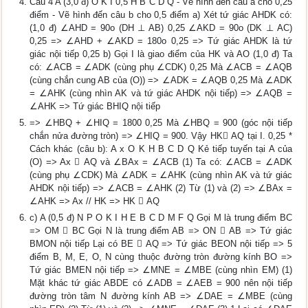
Câu 4 A (3,0 đ) O K I 0,5 H B C D Q - Vẽ hình đến câu a cho 0,25
điểm - Vẽ hình đến câu b cho 0,5 điểm a) Xét tứ giác AHDK có:
(1,0 đ) ∠AHD = 90o (DH ⊥ AB) 0,25 ∠AKD = 90o (DK ⊥ AC)
0,25 => ∠AHD + ∠AKD = 180o 0,25 => Tứ giác AHDK là tứ
giác nội tiếp 0,25 b) Gọi I là giao điểm của HK và AO (1,0 đ) Ta
có: ∠ACB = ∠ADK (cùng phụ ∠CDK) 0,25 Mà ∠ACB = ∠AQB
(cùng chắn cung AB của (O)) => ∠ADK = ∠AQB 0,25 Mà ∠ADK
= ∠AHK (cùng nhìn AK và tứ giác AHDK nội tiếp) => ∠AQB =
∠AHK => Tứ giác BHIQ nội tiếp
=> ∠HBQ + ∠HIQ = 1800 0,25 Mà ∠HBQ = 900 (góc nội tiếp
chắn nửa đường tròn) => ∠HIQ = 900. Vậy HK AQ tại I. 0,25 *
Cách khác (câu b): A x O K H B C D Q Kẻ tiếp tuyến tại A của
(O) => Ax  AQ và ∠BAx = ∠ACB (1) Ta có: ∠ACB = ∠ADK
(cùng phụ ∠CDK) Mà ∠ADK = ∠AHK (cùng nhìn AK và tứ giác
AHDK nội tiếp) => ∠ACB = ∠AHK (2) Từ (1) và (2) => ∠BAx =
∠AHK => Ax // HK => HK  AQ
c) A (0,5 đ) N P O K I H E B C D M F Q Gọi M là trung điểm BC
=> OM  BC Gọi N là trung điểm AB => ON  AB => Tứ giác
BMON nội tiếp Lại có BE  AQ => Tứ giác BEON nội tiếp => 5
điểm B, M, E, O, N cùng thuộc đường tròn đường kính BO =>
Tứ giác BMEN nội tiếp => ∠MNE = ∠MBE (cùng nhìn EM) (1)
Mặt khác tứ giác ABDE có ∠ADB = ∠AEB = 900 nên nội tiếp
đường tròn tâm N đường kính AB => ∠DAE = ∠MBE (cùng