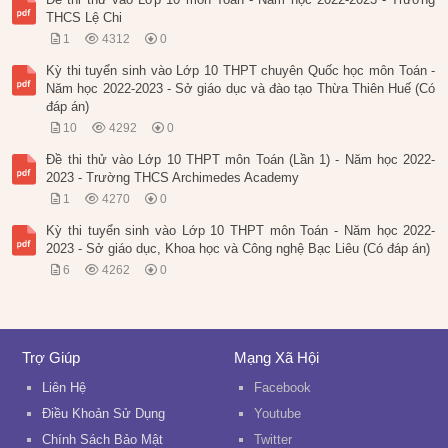
THCS Lệ Chi
1
4312
0
Kỳ thi tuyển sinh vào Lớp 10 THPT chuyên Quốc học môn Toán -
Năm học 2022-2023 - Sở giáo dục và đào tạo Thừa Thiên Huế (Có
đáp án)
10
4292
0
Đề thi thử vào Lớp 10 THPT môn Toán (Lần 1) - Năm học 2022-
2023 - Trường THCS Archimedes Academy
1
4270
0
Kỳ thi tuyển sinh vào Lớp 10 THPT môn Toán - Năm học 2022-
2023 - Sở giáo dục, Khoa học và Công nghệ Bạc Liêu (Có đáp án)
6
4262
0
Trợ Giúp
Mạng Xã Hội
Liên Hệ
Facebook
Điều Khoản Sử Dụng
Youtube
Chính Sách Bảo Mật
Twitter