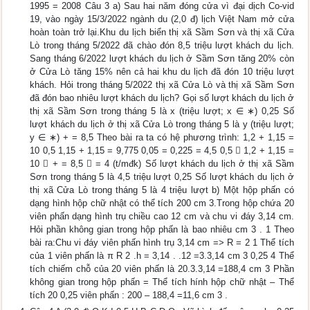
1995 = 2008 Câu 3 a) Sau hai năm đóng cửa vì đại dịch Co-vid
19, vào ngày 15/3/2022 ngành du (2,0 đ) lịch Việt Nam mở cửa
hoàn toàn trở lại.Khu du lịch biển thị xã Sầm Sơn và thị xã Cửa
Lò trong tháng 5/2022 đã chào đón 8,5 triệu lượt khách du lịch.
Sang tháng 6/2022 lượt khách du lịch ở Sầm Sơn tăng 20% còn
ở Cửa Lò tăng 15% nên cả hai khu du lịch đã đón 10 triệu lượt
khách. Hỏi trong tháng 5/2022 thị xã Cửa Lò và thị xã Sầm Sơn
đã đón bao nhiêu lượt khách du lịch? Gọi số lượt khách du lịch ở
thị xã Sầm Sơn trong tháng 5 là x (triệu lượt; x ∈ ∗) 0,25 Số
lượt khách du lịch ở thị xã Cửa Lò trong tháng 5 là y (triệu lượt;
y ∈ ∗) + = 8,5 Theo bài ra ta có hệ phương trình: 1,2 + 1,15 =
10 0,5 1,15 + 1,15 = 9,775 0,05 = 0,225 = 4,5 0,5  1,2 + 1,15 =
10  + = 8,5  = 4 (t/mđk) Số lượt khách du lịch ở thị xã Sầm
Sơn trong tháng 5 là 4,5 triệu lượt 0,25 Số lượt khách du lịch ở
thị xã Cửa Lò trong tháng 5 là 4 triệu lượt b) Một hộp phấn có
dạng hình hộp chữ nhật có thể tích 200 cm 3.Trong hộp chứa 20
viên phấn dạng hình trụ chiều cao 12 cm và chu vi đáy 3,14 cm.
Hỏi phần không gian trong hộp phấn là bao nhiêu cm 3 . 1 Theo
bài ra:Chu vi đáy viên phấn hình trụ 3,14 cm => R = 2 1 Thể tích
của 1 viên phấn là π R 2 .h = 3,14 . .12 =3.3,14 cm 3 0,25 4 Thể
tích chiếm chỗ của 20 viên phấn là 20.3.3,14 =188,4 cm 3 Phần
không gian trong hộp phấn = Thể tích hính hộp chữ nhật – Thể
tích 20 0,25 viên phấn : 200 – 188,4 =11,6 cm 3 .