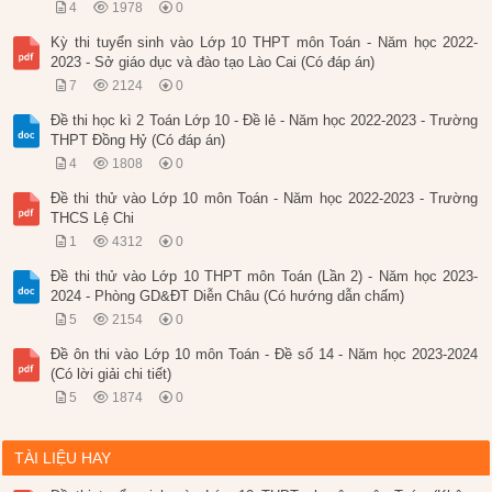
4
1978
0
Kỳ thi tuyển sinh vào Lớp 10 THPT môn Toán - Năm học 2022-
2023 - Sở giáo dục và đào tạo Lào Cai (Có đáp án)
7
2124
0
Đề thi học kì 2 Toán Lớp 10 - Đề lẻ - Năm học 2022-2023 - Trường
THPT Đồng Hỷ (Có đáp án)
4
1808
0
Đề thi thử vào Lớp 10 môn Toán - Năm học 2022-2023 - Trường
THCS Lệ Chi
1
4312
0
Đề thi thử vào Lớp 10 THPT môn Toán (Lần 2) - Năm học 2023-
2024 - Phòng GD&ĐT Diễn Châu (Có hướng dẫn chấm)
5
2154
0
Đề ôn thi vào Lớp 10 môn Toán - Đề số 14 - Năm học 2023-2024
(Có lời giải chi tiết)
5
1874
0
TÀI LIỆU HAY