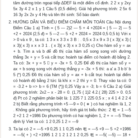
tâm đường tròn ngoại tiếp ∆DEF là một điểm cố định. 2 2 x y 2xy
5x 3y 4 2 x 1 y 1 Câu 5 (0,5 điểm). Giải hệ phương trình: 2 5x 6
16 3y 2x 2x y 4 Họ và tên thí sinh: Số báo danh:
HƯỚNG DẪN VÀ BIỂU ĐIỂM CHẤM MÔN TOÁN Câu Nội dung
Điểm Câu 1 a) Tính = ( 5 ― 2)2 ― 5 + 4 +2024 = | 5 ― 2| ― 5
+2 + 2024 (2,5 đ) = 5 ―2 ― 5 +2 + 2024 = 2024 0,5 0,5 b) Với x
> 0 và x 9 , ta có: 1 3 x x 3 3 x 3 B : . 0,5 x 3 x 9 x 3 ( x 3)( x 3) (
x 3)( x 3) x x x 3 1 . ( x 3)( x 3) x x 3 0,25 c) Cho hàm số y = ax
+ b. Tìm a và b để đồ thị của hàm số song song với đường
thẳng 3x + y = 5 và cắt trục hoành tại điểm có hoành độ bằng 2.
Ta có: 3x + y = 5  y = -3x + 5. 0,25 Để đồ thị của hàm số y =
ax + b song song với đường thẳng y = -3x + 5 thì: a a' a 3 b b' b
5 (*) 0,25 Đồ thị của hàm số y = ax + b cắt trục hoành tại điểm
có hoành độ bằng 2 tức là khi x = 2 thì y = 0. Thay vào ta có: 0
= -3.2 + b => b = 6 (TM (*)) 0,25 Vậy a = -3; b = 6 Câu 2 a) Giải
phương trình: 2x2 – x - 28 = 0. (1,75 ( 1)2 4.2.( 28) 225 > 0. 0,5
đ) Pt có 2 nghiệm phân biệt là: 1 225 7 1 225 0,5 x ; x 4 1 4 2 2 4
2 b) Biết rằng phương trình +5 ―9 = 0 ( ∗ ) có hai nghiệm là 1, 2
. Không giải phương trình, hãy tính giá trị biểu thức: 2 푃 = 1 ―5
2 +2 1 2 +1986 Do phương trình có hai nghiệm 1, 2 + = ―5 Theo
định lý Viet ta có: 1 2 0,25 1 2 = ―9
Ta lại có 2 = ―5 +9 0,25 1 1 0,25 nên 푃 = ―5 +9 ― 5 +2 +1986
= ―5( + ) +2 +1995 1 2 1 2 1 2 1 2 0,25 푃 = ―5( ―5) ― 18 +