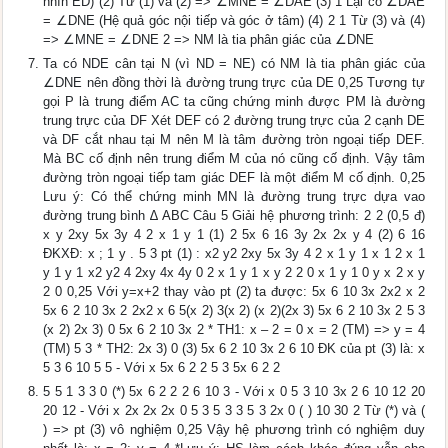
nhìn ED) (2) Từ (1) và (2) => ∠MNE = ∠DAE (3) 1 Lại có ∠DAE
= ∠DNE (Hệ quả góc nội tiếp và góc ở tâm) (4) 2 1 Từ (3) và (4)
=> ∠MNE = ∠DNE 2 => NM là tia phân giác của ∠DNE
Ta có NDE cân tại N (vì ND = NE) có NM là tia phân giác của
∠DNE nên đồng thời là đường trung trực của DE 0,25 Tương tự
gọi P là trung điểm AC ta cũng chứng minh được PM là đường
trung trực của DF Xét DEF có 2 đường trung trực của 2 cạnh DE
và DF cắt nhau tại M nên M là tâm đường tròn ngoại tiếp DEF.
Mà BC cố định nên trung điểm M của nó cũng cố định. Vậy tâm
đường tròn ngoại tiếp tam giác DEF là một điểm M cố định. 0,25
Lưu ý: Có thể chứng minh MN là đường trung trực dựa vao
đường trung bình ∆ ABC Câu 5 Giải hệ phương trình: 2 2 (0,5 đ)
x y 2xy 5x 3y 4 2 x 1 y 1 (1) 2 5x 6 16 3y 2x 2x y 4 (2) 6 16
ĐKXĐ: x ; 1 y . 5 3 pt (1) : x2 y2 2xy 5x 3y 4 2 x 1 y 1 x 1 2 x 1
y 1 y 1 x2 y2 4 2xy 4x 4y 0 2 x 1 y 1 x y 2 2 0 x 1 y 1 0 y x 2 x y
2 0 0,25 Với y=x+2 thay vào pt (2) ta được: 5x 6 10 3x 2x2 x 2
5x 6 2 10 3x 2 2x2 x 6 5(x 2) 3(x 2) (x 2)(2x 3) 5x 6 2 10 3x 2 5 3
(x 2) 2x 3) 0 5x 6 2 10 3x 2 * TH1: x – 2 = 0 x = 2 (TM) => y = 4
(TM) 5 3 * TH2: 2x 3) 0 (3) 5x 6 2 10 3x 2 6 10 ĐK của pt (3) là: x
5 3 6 10 5 5 - Với x 5x 6 2 2 5 3 5x 6 2 2
5 5 1 3 3 0 (*) 5x 6 2 2 2 6 10 3 - Với x 0 5 3 10 3x 2 6 10 12 20
20 12 - Với x 2x 2x 2x 0 5 3 5 3 3 5 3 2x 0 ( ) 10 30 2 Từ (*) và (
) => pt (3) vô nghiệm 0,25 Vậy hệ phương trình có nghiệm duy