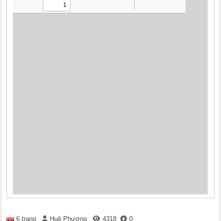
6 trang
Huệ Phương
4318
0