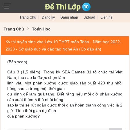
Trang Chủ
Đăng ký
Đăng nhập
Upload
Liên hệ
›
Trang Chủ
Toán Học
Kỳ thi tuyển sinh vào Lớp 10 THPT môn Toán - Năm học 2022-
2023 - Sở giáo dục và đào tạo Nghệ An (Có đáp án)
(Bản scan)
Câu 3 (1,5 điểm). Trong kỳ SEA Games 31 tổ chức tại Việt
Nam, thú sao la được chọn làm
linh vật. Một phân xưởng được giao sản xuất 420 thú nhồi
bông sao la trong một thời gian
dự định để làm quà tặng. Biết rằng nếu mỗi giờ phân xưởng
sản xuất thêm 5 thú nhồi bông
sao la thì sẽ rút ngắn được thời gian hoàn thành công việc là 2
giờ. Tính thời gian dự định
của phân xưởng?