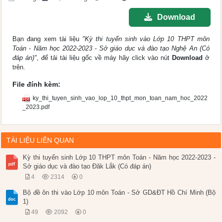
Download
Bạn đang xem tài liệu
"Kỳ thi tuyển sinh vào Lớp 10 THPT môn
Toán - Năm học 2022-2023 - Sở giáo dục và đào tạo Nghệ An (Có
đáp án)"
, để tải tài liệu gốc về máy hãy click vào nút
Download
ở
trên.
File đính kèm:
ky_thi_tuyen_sinh_vao_lop_10_thpt_mon_toan_nam_hoc_2022
_2023.pdf
TÀI LIỆU LIÊN QUAN
Kỳ thi tuyển sinh Lớp 10 THPT môn Toán - Năm học 2022-2023 -
Sở giáo dục và đào tạo Đăk Lắk (Có đáp án)
4
2314
0
Bộ đề ôn thi vào Lớp 10 môn Toán - Sở GD&ĐT Hồ Chí Minh (Bộ
1)
49
2092
0