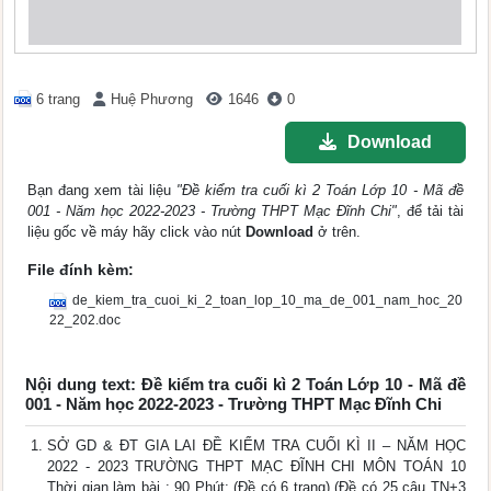
6 trang
Huệ Phương
1646
0
Download
Bạn đang xem tài liệu
"Đề kiểm tra cuối kì 2 Toán Lớp 10 - Mã đề
001 - Năm học 2022-2023 - Trường THPT Mạc Đĩnh Chi"
, để tải tài
liệu gốc về máy hãy click vào nút
Download
ở trên.
File đính kèm:
de_kiem_tra_cuoi_ki_2_toan_lop_10_ma_de_001_nam_hoc_20
22_202.doc
Nội dung text: Đề kiểm tra cuối kì 2 Toán Lớp 10 - Mã đề
001 - Năm học 2022-2023 - Trường THPT Mạc Đĩnh Chi
SỞ GD & ĐT GIA LAI ĐỀ KIỂM TRA CUỐI KÌ II – NĂM HỌC
2022 - 2023 TRƯỜNG THPT MẠC ĐĨNH CHI MÔN TOÁN 10
Thời gian làm bài : 90 Phút; (Đề có 6 trang) (Đề có 25 câu TN+3