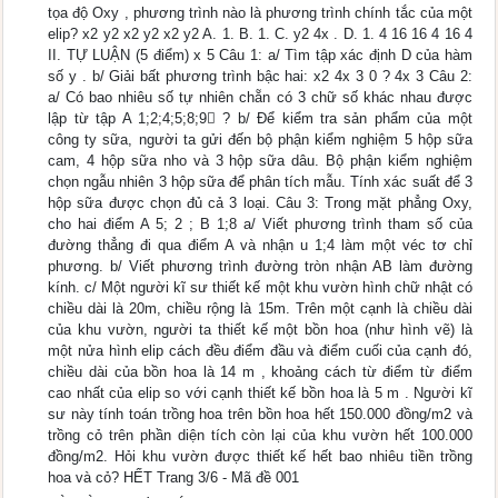
tọa độ Oxy , phương trình nào là phương trình chính tắc của một
elip? x2 y2 x2 y2 x2 y2 A. 1. B. 1. C. y2 4x . D. 1. 4 16 16 4 16 4
II. TỰ LUẬN (5 điểm) x 5 Câu 1: a/ Tìm tập xác định D của hàm
số y . b/ Giải bất phương trình bậc hai: x2 4x 3 0 ? 4x 3 Câu 2:
a/ Có bao nhiêu số tự nhiên chẵn có 3 chữ số khác nhau được
lập từ tập A 1;2;4;5;8;9 ? b/ Để kiểm tra sản phẩm của một
công ty sữa, người ta gửi đến bộ phận kiểm nghiệm 5 hộp sữa
cam, 4 hộp sữa nho và 3 hộp sữa dâu. Bộ phận kiểm nghiệm
chọn ngẫu nhiên 3 hộp sữa để phân tích mẫu. Tính xác suất để 3
hộp sữa được chọn đủ cả 3 loại. Câu 3: Trong mặt phẳng Oxy,
cho hai điểm A 5; 2 ; B 1;8 a/ Viết phương trình tham số của
đường thẳng đi qua điểm A và nhận u 1;4 làm một véc tơ chỉ
phương. b/ Viết phương trình đường tròn nhận AB làm đường
kính. c/ Một người kĩ sư thiết kế một khu vườn hình chữ nhật có
chiều dài là 20m, chiều rộng là 15m. Trên một cạnh là chiều dài
của khu vườn, người ta thiết kế một bồn hoa (như hình vẽ) là
một nửa hình elip cách đều điểm đầu và điểm cuối của cạnh đó,
chiều dài của bồn hoa là 14 m , khoảng cách từ điểm từ điểm
cao nhất của elip so với cạnh thiết kế bồn hoa là 5 m . Người kĩ
sư này tính toán trồng hoa trên bồn hoa hết 150.000 đồng/m2 và
trồng cỏ trên phần diện tích còn lại của khu vườn hết 100.000
đồng/m2. Hỏi khu vườn được thiết kế hết bao nhiêu tiền trồng
hoa và cỏ? HẾT Trang 3/6 - Mã đề 001