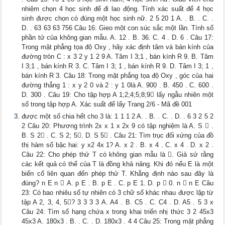
nhiệm chọn 4 học sinh để đi lao động. Tính xác suất để 4 học
sinh được chọn có đúng một học sinh nữ. 2 5 20 1 A. . B. . C. .
D. . 63 63 63 756 Câu 16: Gieo một con súc sắc một lần. Tính số
phần tử của không gian mẫu. A. 12 . B. 36. C. 4 . D. 6 . Câu 17:
Trong mặt phẳng tọa độ Oxy , hãy xác định tâm và bán kính của
đường tròn C : x 3 2 y 1 2 9 A. Tâm I 3;1 , bán kính R 9. B. Tâm
I 3;1 , bán kính R 3. C. Tâm I 3; 1 , bán kính R 9. D. Tâm I 3; 1 ,
bán kính R 3. Câu 18: Trong mặt phẳng tọa độ Oxy , góc của hai
đường thẳng 1 : x y 2 0 và 2 : y 1 0là A. 900 . B. 450 . C. 600 .
D. 300 . Câu 19: Cho tập hợp A 1;2;4;5;8;9 lấy ngẫu nhiên một
số trong tập hợp A. Xác suất để lấy Trang 2/6 - Mã đề 001
được một số chia hết cho 3 là: 1 1 1 2 A. . B. . C. . D. . 6 3 2 5 2
2 Câu 20: Phương trình 2x x 1 x 2x 9 có tập nghiệm là A. S  .
B. S 2 . C. S 2; 5. D. S 5 . Câu 21: Tìm trục đối xứng của đồ
thị hàm số bậc hai: y x2 4x 1? A. x 2 . B. x 4 . C. x 4 . D. x 2 .
Câu 22: Cho phép thử T có không gian mẫu là . Giả sử rằng
các kết quả có thể của T là đồng khả năng. Khi đó nếu E là một
biến cố liên quan đến phép thử T. Khẳng định nào sau đây là
đúng? n E n  A. p E . B. p E . C. p E 1. D. p  0. n  n E Câu
23: Có bao nhiêu số tự nhiên có 3 chữ số khác nhau được lập từ
tập A 2, 3, 4, 5? 3 3 3 3 A. A4 . B. C5 . C. C4 . D. A5 . 5 3 x
Câu 24: Tìm số hạng chứa x trong khai triển nhị thức 3 2 45x3
45x3 A. 180x3 . B. . C. . D. 180x3 . 4 4 Câu 25: Trong mặt phẳng