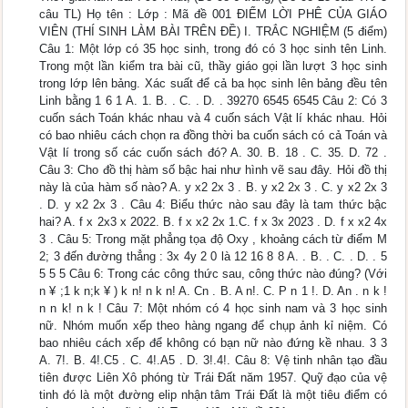
câu TL) Họ tên : Lớp : Mã đề 001 ĐIỂM LỜI PHÊ CỦA GIÁO
VIÊN (THÍ SINH LÀM BÀI TRÊN ĐỀ) I. TRẮC NGHIỆM (5 điểm)
Câu 1: Một lớp có 35 học sinh, trong đó có 3 học sinh tên Linh.
Trong một lần kiểm tra bài cũ, thầy giáo gọi lần lượt 3 học sinh
trong lớp lên bảng. Xác suất để cả ba học sinh lên bảng đều tên
Linh bằng 1 6 1 A. 1. B. . C. . D. . 39270 6545 6545 Câu 2: Có 3
cuốn sách Toán khác nhau và 4 cuốn sách Vật lí khác nhau. Hỏi
có bao nhiêu cách chọn ra đồng thời ba cuốn sách có cả Toán và
Vật lí trong số các cuốn sách đó? A. 30. B. 18 . C. 35. D. 72 .
Câu 3: Cho đồ thị hàm số bậc hai như hình vẽ sau đây. Hỏi đồ thị
này là của hàm số nào? A. y x2 2x 3 . B. y x2 2x 3 . C. y x2 2x 3
. D. y x2 2x 3 . Câu 4: Biểu thức nào sau đây là tam thức bậc
hai? A. f x 2x3 x 2022. B. f x x2 2x 1.C. f x 3x 2023 . D. f x x2 4x
3 . Câu 5: Trong mặt phẳng tọa độ Oxy , khoảng cách từ điểm M
2; 3 đến đường thẳng : 3x 4y 2 0 là 12 16 8 8 A. . B. . C. . D. . 5
5 5 5 Câu 6: Trong các công thức sau, công thức nào đúng? (Với
n ¥ ;1 k n;k ¥ ) k n! n k n! A. Cn . B. A n!. C. P n 1 !. D. An . n k !
n n k! n k ! Câu 7: Một nhóm có 4 học sinh nam và 3 học sinh
nữ. Nhóm muốn xếp theo hàng ngang để chụp ảnh kỉ niệm. Có
bao nhiêu cách xếp để không có bạn nữ nào đứng kề nhau. 3 3
A. 7!. B. 4!.C5 . C. 4!.A5 . D. 3!.4!. Câu 8: Vệ tinh nhân tạo đầu
tiên được Liên Xô phóng từ Trái Đất năm 1957. Quỹ đạo của vệ
tinh đó là một đường elip nhận tâm Trái Đất là một tiêu điểm có