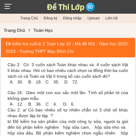
Trang Chủ
Đăng ký
Đăng nhập
Upload
Liên hệ
›
Trang Chủ
Toán Học
Đề kiểm tra cuối kì 2 Toán Lớp 10 - Mã đề 001 - Năm học 2022-
2023 - Trường THPT Mạc Đĩnh Chi
Câu 2: Có 3 cuốn sách Toán khác nhau và 4 cuốn sách Vật
lí khác nhau. Hỏi có bao nhiêu cách chọn ra đồng thời ba cuốn
sách có cả Toán và Vật lí trong số các cuốn sách đó?
A. 30. B. 18. C. 35. D. 72.
Câu 16: Gieo một con súc sắc một lần. Tính số phần tử của
không gian mẫu.
A. 12. B. 36. C. 4. D. 6.
Câu 2: a/ Có bao nhiêu số tự nhiên chẵn có 3 chữ số khác
nhau được lập từ tập ?
b/ Để kiểm tra sản phẩm của một công ty sữa, người ta gửi
đến bộ phận kiểm nghiệm hộp sữa cam, hộp sữa nho và
hộp sữa dâu. Bộ phận kiểm nghiệm chọn ngẫu nhiên hộp