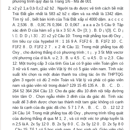
phương trình quỹ đạo là Trang 1/6 - Mã đề 001
x2 y2 1,a 0,b 0,c2 a2 b2 . Người ta đo được vệ tinh cách bề mặt
Trái Đất gần nhất là 583 a2 b2 c dặm và xa nhất là 1342 dặm.
Tìm tỷ số , biết bán kính của Trái Đất xấp xỉ 4000 dặm. a c c c c
A. 2,536 . B. . 0,0C.76 0,394 . D. 0,067 . a a a a 2x 5 Câu 9: Tập
xác định D của hàm số y là x 3 5 A. D= [3; ) . B. D ¡ \{3}. C. D ¡
\ . D. D ¡ \ 3 . 2 x2 y2 Câu 10: Trong mặt phẳng tọa độ Oxy ,
tìm tiêu cự của hypebol H : 1 16 9 A. F1F2 6 . B. F1F2 10 . C.
F1F2 8 . D. F1F2 2 7 . x 2 4t Câu 11: Trong mặt phẳng tọa độ
Oxy , cho đường thẳng d có phương trình ; t ¡ . y 3 5t Một vectơ
chỉ phương của d là A. u 2; 3 . B. u 4;5 . C. u 4;5 . D. u 2;3 . Câu
12: Một trườg cấp 3 của tỉnh Gia Lai có 9 giáo viên Toán gồm có
3 nữ và 6 nam, giáo viên Vật lý thì có 5 giáo viên nam. Tính xác
suất khi chọn ra một đoàn thanh tra công tác ôn thi THPTQG
gồm 3 người có đủ 2 môn Toán và Vật lý và phải có giáo viên
nam và giáo viên nữ trong đoàn? 129 15 45 135 A. . B. . C. . D. .
264 52 364 264 Câu 13: Cho đa giác đều 10 đỉnh nội tiếp đường
tròn tâm O . Chọn ngẫu nhiên 3 đỉnh của đa giác đó. Tính xác
suất để 3 đỉnh được chọn tạo thành một tam giác không có cạnh
nào là cạnh của đa giác đã cho. 5 7 1 7 A. . B. . C. . D. . 12 12 2
24 Câu 14: Trong mặt phẳng tọa độ Oxy , phương trình tổng quát
của đường thẳng đi qua M 1; 2 , và có một véc tơ pháp tuyến là
n 2;5 là A. 2x 5y 12 0 . B. 2x 5y 8 0 . C. 2x 5y 12 0 . D. 2x 5y 8 0
. Câu 15: Tổ 1 có 5 học sinh nam, 4 học sinh nữ. Giáo viên chủ